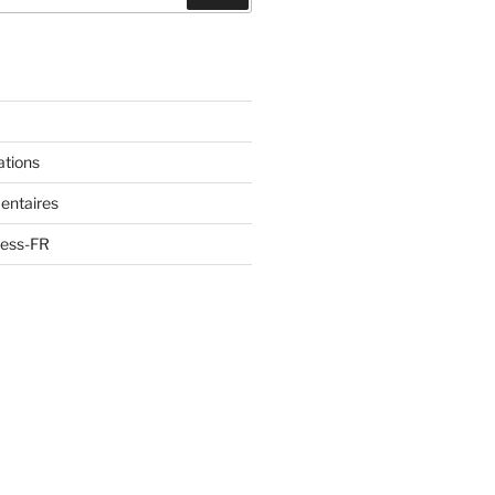
ations
entaires
ress-FR