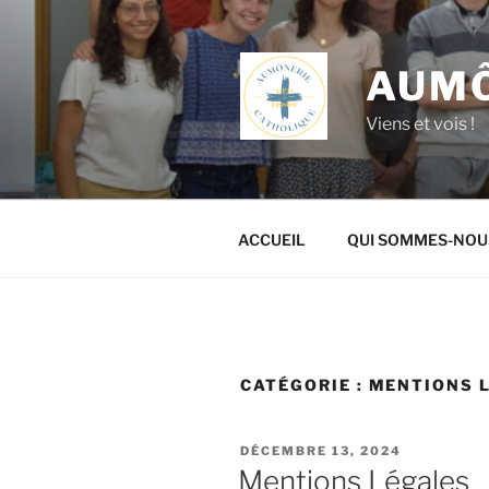
Aller
au
contenu
AUMÔ
principal
Viens et vois !
ACCUEIL
QUI SOMMES-NOU
CATÉGORIE :
MENTIONS 
PUBLIÉ
DÉCEMBRE 13, 2024
LE
Mentions Légales