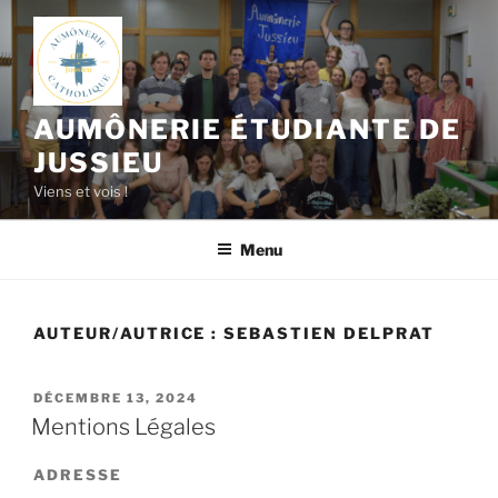
Aller
au
contenu
principal
AUMÔNERIE ÉTUDIANTE DE
JUSSIEU
Viens et vois !
Menu
AUTEUR/AUTRICE :
SEBASTIEN DELPRAT
PUBLIÉ
DÉCEMBRE 13, 2024
LE
Mentions Légales
ADRESSE